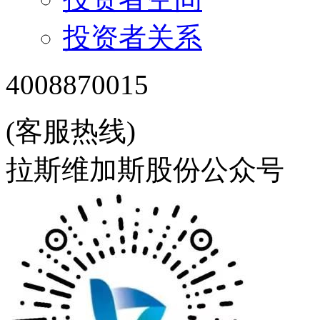
投资者关系
4008870015
(客服热线)
拉斯维加斯股份公众号