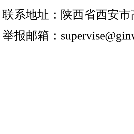
联系地址：陕西省西安市高
举报邮箱：supervise@ginw