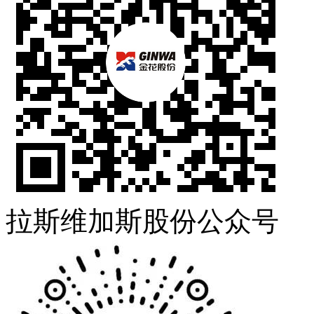
拉斯维加斯股份公众号