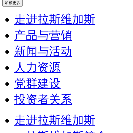
走进拉斯维加斯
产品与营销
新闻与活动
人力资源
党群建设
投资者关系
走进拉斯维加斯