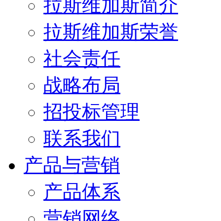
拉斯维加斯简介
拉斯维加斯荣誉
社会责任
战略布局
招投标管理
联系我们
产品与营销
产品体系
营销网络