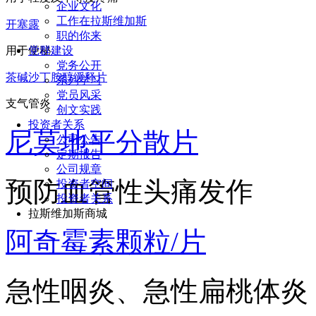
企业文化
工作在拉斯维加斯
开塞露
职的你来
党群建设
用于便秘
党务公开
茶碱沙丁胺醇缓释片
系列学习
党员风采
支气管炎
创文实践
投资者关系
尼莫地平分散片
公司公告
定期报告
公司规章
预防血管性头痛发作
投资者空间
投资者关系
拉斯维加斯商城
阿奇霉素颗粒/片
急性咽炎、急性扁桃体炎